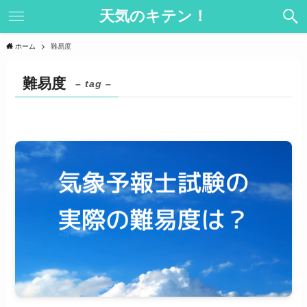
天気のキテン！
ホーム
難易度
難易度
– tag –